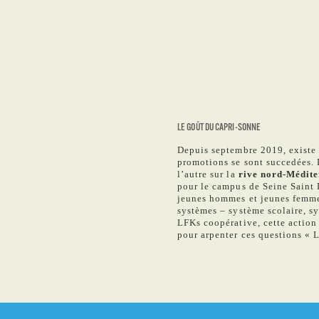
LE GOÛT DU CAPRI-SONNE
Depuis septembre 2019, exist
promotions se sont succedées.
l’autre sur la
rive nord-Médit
pour le campus de Seine Saint 
jeunes hommes et jeunes femmes,
systèmes – système scolaire, s
LFKs coopérative, cette action
pour arpenter ces questions 