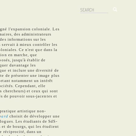
Search
Search
gné l'expansion coloniale. Les
naires, des administrateurs
des informations sur les
 servait à mieux contrôler les
coloniales. Ce n'est que dans la
tion en marche, que
posés, jusqu'à établir de
quer davantage les
ue et inclure une diversité de
nte de présenter une image plus
ortant notamment un intérêt
ociétés. Cependant, elle
s chercheurs) et ceux qui sont
tés de pouvoir sous-jacentes et
pratique artistique non-
bard
choisit de développer une
logues. Les étudiants de SdS-
et de bourgs, qui les étudient
e réciprocité, dans un