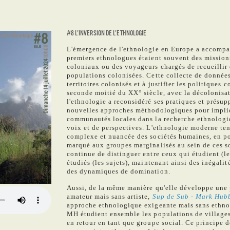
#8 L'INVERSION DE L'ETHNOLOGIE
L'émergence de l'ethnologie en Europe a accompa
premiers ethnologues étaient souvent des mission
coloniaux ou des voyageurs chargés de recueillir 
populations colonisées. Cette collecte de données
territoires colonisés et à justifier les politiques 
seconde moitié du XX° siècle, avec la décolonisa
l'ethnologie a reconsidéré ses pratiques et présup
nouvelles approches méthodologiques pour impli
communautés locales dans la recherche ethnologiq
voix et de perspectives. L'ethnologie moderne te
complexe et nuancée des sociétés humaines, en p
marqué aux groupes marginalisés au sein de ces s
continue de distinguer entre ceux qui étudient (le
étudiés (les sujets), maintenant ainsi des inégali
des dynamiques de domination.
Aussi, de la même manière qu'elle développe une 
amateur mais sans artiste,
Sup de Sub - Mark Hub
approche ethnologique exigeante mais sans ethno
MH étudient ensemble les populations de villages 
en retour en tant que groupe social. Ce principe d