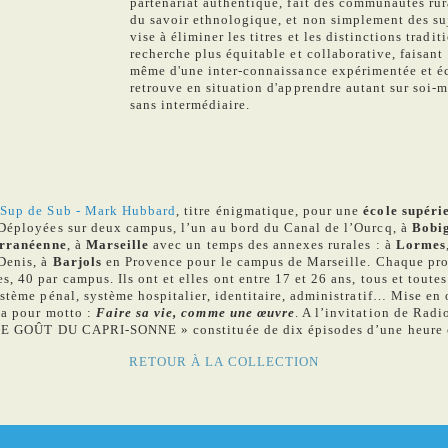
partenariat authentique, fait des communautés rura
du savoir ethnologique, et non simplement des su
vise à éliminer les titres et les distinctions tradi
recherche plus équitable et collaborative, faisant
même d'une inter-connaissance expérimentée et éc
retrouve en situation d'apprendre autant sur soi-m
sans intermédiaire.
e
Sup de Sub - Mark Hubbard
, titre énigmatique, pour une
école supéri
 Déployées sur deux campus, l’un au bord du Canal de l’Ourcq, à
Bobi
erranéenne
, à
Marseille
avec un temps des annexes rurales : à
Lormes
Denis, à
Barjols
en Provence pour le campus de Marseille. Chaque pro
 40 par campus. Ils ont et elles ont entre 17 et 26 ans, tous et toutes
ystème pénal, système hospitalier, identitaire, administratif… Mise e
 a pour motto :
Faire sa vie, comme une œuvre
. A l’invitation de Rad
« LE GOÛT DU CAPRI-SONNE » constituée de dix épisodes d’une heure 
RETOUR À LA COLLECTION