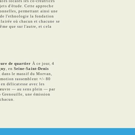
les locales les co-créatrices
jets d'étude. Cette approche
tionnelles, permettant ainsi une
 de l'ethnologie la fondation
lairée où chacun et chacune se
ême que sur l'autre, et cela
eure de quartier
À ce jour, 4
gny
, en
Seine-Saint-Denis
, dans le massif du Morvan,
motion rassemblent +/- 80
 en délicatesse avec les
n œuvre — au sens plein — par
io Grenouille, une émission
chacun.