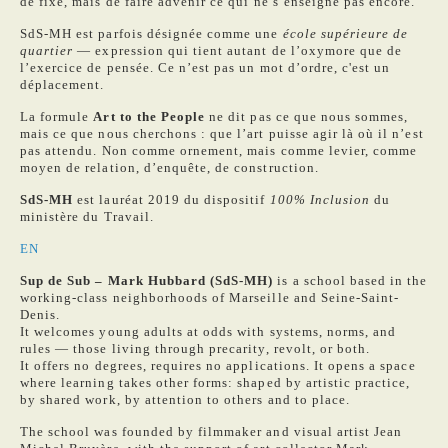
de fixe, mais de faire advenir ce qui ne s’enseigne pas encore.
SdS-MH est parfois désignée comme une
école supérieure de
quartier
— expression qui tient autant de l’oxymore que de
l’exercice de pensée. Ce n’est pas un mot d’ordre, c'est un
déplacement.
La formule
Art to the People
ne dit pas ce que nous sommes,
mais ce que nous cherchons : que l’art puisse agir là où il n’est
pas attendu. Non comme ornement, mais comme levier, comme
moyen de relation, d’enquête, de construction.
SdS-MH
est lauréat 2019 du dispositif
100% Inclusion
du
ministère du Travail.
EN
Sup de Sub – Mark Hubbard (SdS-MH)
is a school based in the
working-class neighborhoods of Marseille and Seine-Saint-
Denis.
It welcomes young adults at odds with systems, norms, and
rules — those living through precarity, revolt, or both.
It offers no degrees, requires no applications. It opens a space
where learning takes other forms: shaped by artistic practice,
by shared work, by attention to others and to place.
The school was founded by filmmaker and visual artist Jean