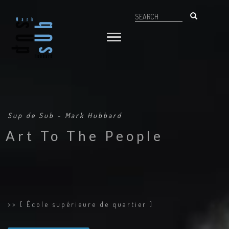
Aller
Search
au
NAVIGATION
Search
contenu
principal
PRINCIPALE
Sup de Sub - Mark Hubbard
Art To The People
>> [ École supérieure de quartier ]