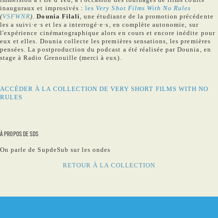
inauguraux et improsivés :
les
Very Shot Films With No Rules
(
VSFWNR
)
.
Dounia Filali
, une étudiante de la promotion précédente
les a suivi·e·s et les a interrogé·e·s, en complète autonomie, sur
l'expérience cinématographique alors en cours et encore inédite pour
eux et elles. Dounia collecte les premières sensations, les premières
pensées. La postproduction du podcast a été réalisée par Dounia, en
stage à Radio Grenouille (merci à eux).
ACCÉDER À LA COLLECTION DE VERY SHORT FILMS WITH NO
RULES
À PROPOS DE SDS
On parle de SupdeSub sur les ondes
RETOUR À LA COLLECTION