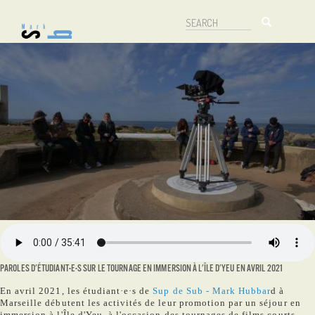
Aller
Search
au
Search
contenu
principal
PAROLES D'ÉTUDIANT·E·S SUR LE TOURNAGE EN IMMERSION À L'ÎLE D'YEU EN AVRIL 2021
En avril 2021, les étudiant·e·s de
Sup de Sub - Mark Hubbar
d à
Marseille débutent les activités de leur promotion par un séjour en
immersion à l'Île d'Yeu, à l'occasion des tournages de films courts