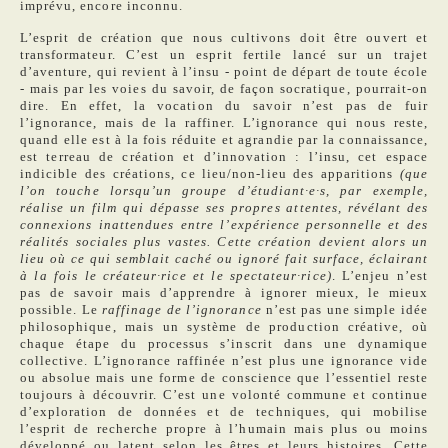
imprévu, encore inconnu.
L’esprit de création que nous cultivons doit être ouvert et
transformateur. C’est un esprit fertile lancé sur un trajet
d’aventure, qui revient à l’insu - point de départ de toute école
- mais par les voies du savoir, de façon socratique, pourrait-on
dire. En effet, la vocation du savoir n’est pas de fuir
l’ignorance, mais de la raffiner. L’ignorance qui nous reste,
quand elle est à la fois réduite et agrandie par la connaissance,
est terreau de création et d’innovation : l’insu, cet espace
indicible des créations, ce lieu/non-lieu des apparitions
(que
l’on touche lorsqu’un groupe d’étudiant·e·s, par exemple,
réalise un film qui dépasse ses propres attentes, révélant des
connexions inattendues entre l’expérience personnelle et des
réalités sociales plus vastes. Cette création devient alors un
lieu où ce qui semblait caché ou ignoré fait surface, éclairant
à la fois le créateur·rice et le spectateur·rice)
. L’enjeu n’est
pas de savoir mais d’apprendre à ignorer mieux, le mieux
possible. Le
raffinage de l’ignorance
n’est pas une simple idée
philosophique, mais un système de production créative, où
chaque étape du processus s’inscrit dans une dynamique
collective. L’ignorance raffinée n’est plus une ignorance vide
ou absolue mais une forme de conscience que l’essentiel reste
toujours à découvrir. C’est une volonté commune et continue
d’exploration de données et de techniques, qui mobilise
l’esprit de recherche propre à l’humain mais plus ou moins
développé ou latent selon les êtres et leurs histoires. Cette