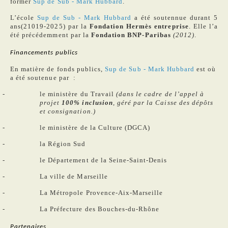
former
Sup de Sub - Mark Hubbard
.
L’école
Sup de Sub - Mark Hubbard
a été soutennue durant 5
ans(21019-2025) par la
Fondation Hermès entreprise
. Elle l’a
été précédemment par la
Fondation BNP-Paribas
(2012)
.
Financements publics
En matière de fonds publics,
Sup de Sub - Mark Hubbard
est où
a été soutenue par :
le ministère du Travail
(dans le cadre de l’appel à
projet
100% inclusion
, géré par la Caisse des dépôts
et consignation.)
le ministère de la Culture (DGCA)
la Région Sud
le Département de la Seine-Saint-Denis
La ville de Marseille
La Métropole Provence-Aix-Marseille
La Préfecture des Bouches-du-Rhône
Partenaires