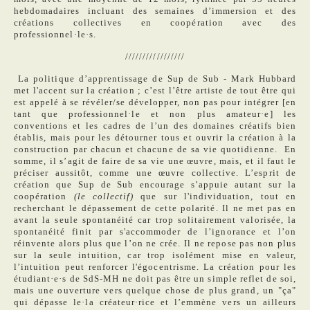
hebdomadaires incluant des semaines d’immersion et des
créations collectives en coopération avec des
professionnel·le·s.
/////////////////
La politique d’apprentissage de Sup de Sub - Mark Hubbard
met l'accent sur la création ; c’est l’être artiste de tout être qui
est appelé à se révéler/se développer, non pas pour intégrer [en
tant que professionnel·le et non plus amateur·e] les
conventions et les cadres de l’un des domaines créatifs bien
établis, mais pour les détourner tous et ouvrir la création à la
construction par chacun et chacune de sa vie quotidienne. En
somme, il s’agit de faire de sa vie une œuvre, mais, et il faut le
préciser aussitôt, comme une œuvre collective. L’esprit de
création que Sup de Sub encourage s’appuie autant sur la
coopération
(le collectif)
que sur l'individuation, tout en
recherchant le dépassement de cette polarité. Il ne met pas en
avant la seule spontanéité car trop solitairement valorisée, la
spontanéité finit par s'accommoder de l’ignorance et l’on
réinvente alors plus que l’on ne crée. Il ne repose pas non plus
sur la seule intuition, car trop isolément mise en valeur,
l’intuition peut renforcer l'égocentrisme. La création pour les
étudiant·e·s de SdS-MH ne doit pas être un simple reflet de soi,
mais une ouverture vers quelque chose de plus grand, un "ça"
qui dépasse le·la créateur·rice et l’emmène vers un ailleurs