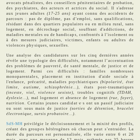
avocats pénalistes, des conseillers pénitentiaires de probation,
des psychiatres, des acteurs et actrices du social. Il s'adresse
aux jeunes adultes
(17-25 ans)
ayant connu des accidents de
parcours : pas de diplôme, pas d’emploi, sans qualifications,
résidant dans des quartiers populaires ou en milieu rural, sans
logement, en décrochage social, souffrant d'addictions, de
maladies mentales ou de handicaps, confrontés à l’isolement ou
à des mesures judiciaires, victimes, enfants ou adultes de
violences physiques, sexuelles.
Une analyse des candidatures sur les cinq dernières années
révèle une typologie des difficultés, notamment l’accentuation
des problèmes de pauvreté, de santé mentale, de justice et de
logement. Parmi ces difficultés : familles nombreuses
monoparentales, placement en institution d'aide sociale à
l'enfance, précarité, maladies psychiatriques
(bipolarité, état
limite, autisme, schizophrénie…)
, états post-traumatiques
(inceste, viol, violence sexiste)
, troubles cognitifs
(TDAH,
dyslexie…)
, mal logement et absence de logement
(rue, foyer),
nutrition
. Certains jeunes candidat·e·s ont un passif judiciaire
ou sont sous main de justice
(sorties de détention, bracelet
électronique, sursis probatoire…)
.
SdS-MH
privilégie le décloisonnement et la mixité des profils,
créant des groupes hétérogènes où chacun peut s’entraider. La
durée du parcours est personnalisée, elle varie entre 6 et 20
mois, avec une moyenne de 12 mois, rythmée par 35 heures