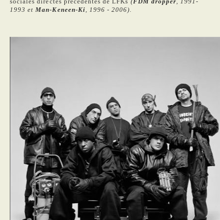
sociales directes précédentes de LFKs
(
FDM dropper
, 1991-
1993 et
Man-Keneen-Ki
, 1996 - 2006)
.