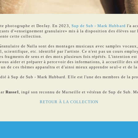
iste photographe et DeeJay. En 2023,
Sup de Sub - Mark Hubbard
l'a ac
casts d'«enseignement granulaire» mis à la disposition des élèves sur le
ente cette collection.
G
ranulaire de Naïla sont des montages musicaux avec samples vocaux
l, scientifique, etc. identifié par l'artiste. Ce n'est pas un cours emp
es fragments de sens et des mots plusieurs fois répétés. L'intention est
e vous aider et préparer à percevoir des informations, à accueillir des 
 un de ces thèmes apparaîtra et d'ainsi mieux apprendre seul-e et de l
dié à Sup de Sub - Mark Hubbard. Elle est l'une des membres de la pr
par
Russel
, ingé son reconnu de Marseille et vétéran de Sup de Sub. M
RETOUR À LA COLLECTION