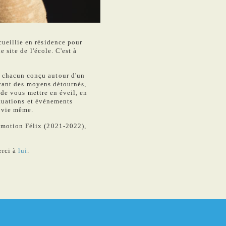
cueillie en résidence pour
 site de l'école. C'est à
, chacun conçu autour d'un
loyant des moyens détournés,
 de vous mettre en éveil, en
situations et événements
a vie même.
omotion Félix (2021-2022),
erci à
lui
.