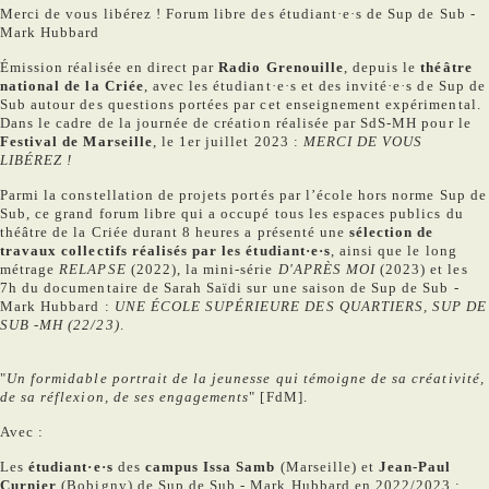
Merci de vous libérez ! Forum libre des étudiant·e·s de Sup de Sub -
Mark Hubbard
Émission réalisée en direct par
Radio Grenouille
, depuis le
théâtre
national de la Criée
, avec les étudiant·e·s et des invité·e·s de Sup de
Sub autour des questions portées par cet enseignement expérimental.
Dans le cadre de la journée de création réalisée par SdS-MH pour le
Festival de Marseille
, le 1er juillet 2023 :
MERCI DE VOUS
LIBÉREZ !
Parmi la constellation de projets portés par l’école hors norme Sup de
Sub, ce grand forum libre qui a occupé tous les espaces publics du
théâtre de la Criée durant 8 heures a présenté une
sélection de
travaux collectifs réalisés par les étudiant·e·s
, ainsi que le long
métrage
RELAPSE
(2022), la mini-série
D'APRÈS MOI
(2023) et les
7h du documentaire de Sarah Saïdi sur une saison de Sup de Sub -
Mark Hubbard :
UNE ÉCOLE SUPÉRIEURE DES QUARTIERS, SUP DE
SUB -MH (22/23)
.
"
Un formidable portrait de la jeunesse qui témoigne de sa créativité,
de sa réflexion, de ses engagements
" [FdM].
Avec :
Les
étudiant·e·s
des
campus Issa Samb
(Marseille) et
Jean-Paul
Curnier
(Bobigny) de Sup de Sub - Mark Hubbard en 2022/2023 ;