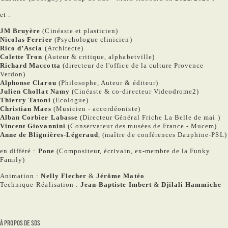
et :
JM Bruyère
(Cinéaste et plasticien)
Nicolas Ferrier
(Psychologue clinicien)
Rico d’Ascia
(Architecte)
Colette Tron
(Auteur & critique, alphabetville)
Richard Maccotta
(directeur de l'office de la culture Provence
Verdon)
Alphonse Clarou
(Philosophe, Auteur & éditeur)
Julien Chollat Namy
(Cinéaste & co-directeur Videodrome2)
Thierry Tatoni
(Ecologue)
Christian Maes
(Musicien - accordéoniste)
Alban Corbier Labasse
(Directeur Général Friche La Belle de mai )
Vincent Giovannini
(Conservateur des musées de France - Mucem)
Anne de Blignières-Légeraud
, (maître de conférences Dauphine-PSL)
en différé :
Pone
(Compositeur, écrivain, ex-membre de la Funky
Family)
Animation :
Nelly Flecher
&
Jérôme Matéo
Technique-Réalisation :
Jean-Baptiste Imbert
&
Djilali Hammiche
À PROPOS DE SDS