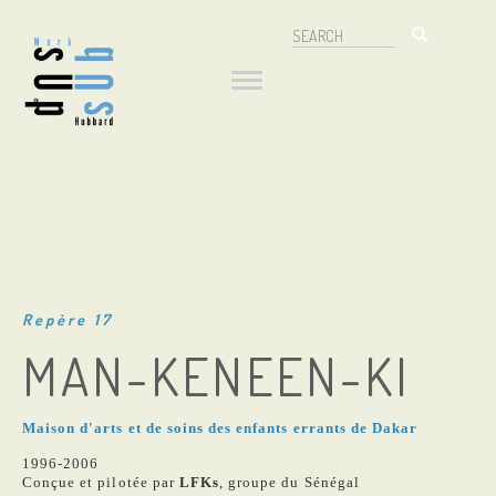
Aller
Search
au
Navigation
Search
contenu
principal
principale
Repère 17
MAN-KENEEN-KI
Maison d'arts et de soins des enfants errants de Dakar
1996-2006
Conçue et pilotée par
LFKs
, groupe du Sénégal