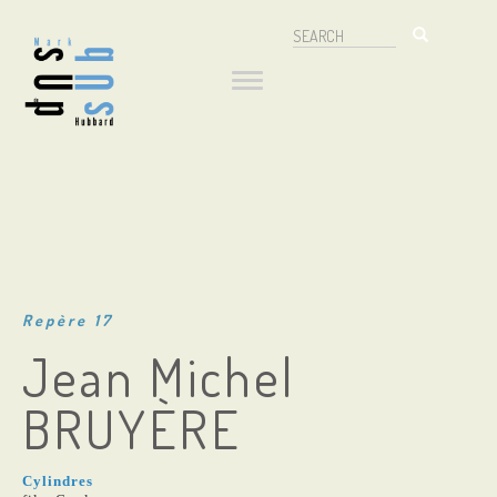
Aller
Search
au
Navigation
Search
contenu
principal
principale
Repère 17
Jean Michel
BRUYÈRE
Cylindres