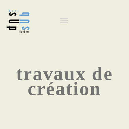
Aller
au
Navigation
contenu
principal
principale
travaux de
création