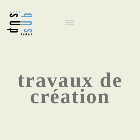
Aller
au
Navigation
contenu
principal
principale
travaux de
création