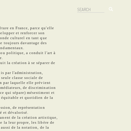
Search
Search
lture en France, parce qu'elle
velopper et renforcer son
monde culturel en tant que
ne toujours davantage des
fondamentaux.
ou politique, a conduit l'art à
re.
it la création à se séparer de
is par l'administration,
 seule classe sociale de
n par laquelle elle prévient
 médiateurs, de discrimination
 ce qui sépare) mésestiment et
e équitable et quotidien de la
ession, de représentation
sé et dévalorisé.
nent de la création artistique,
 la leur propre, les libère de
 aussi de la notation, de la