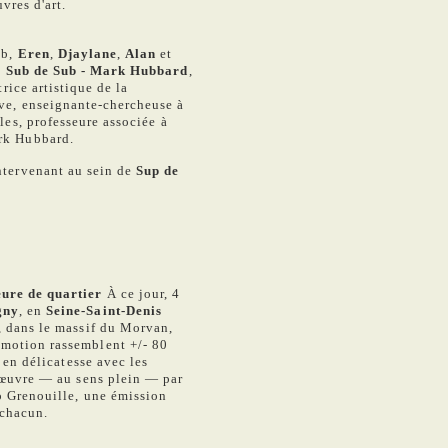
vres d'art.
ub,
Eren
,
Djaylane
,
Alan
et
e
Sub de Sub - Mark Hubbard
,
trice artistique de la
ve, enseignante-chercheuse à
les, professeure associée à
rk Hubbard.
intervenant au sein de
Sup de
eure de quartier
À ce jour, 4
gny
, en
Seine-Saint-Denis
, dans le massif du Morvan,
motion rassemblent +/- 80
 en délicatesse avec les
n œuvre — au sens plein — par
io Grenouille, une émission
chacun.