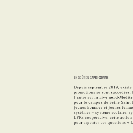
LE GOÛT DU CAPRI-SONNE
Depuis septembre 2019, exist
promotions se sont succedées.
l’autre sur la
rive nord-Médit
pour le campus de Seine Saint 
jeunes hommes et jeunes femmes,
systèmes – système scolaire, s
LFKs coopérative, cette action
pour arpenter ces questions 