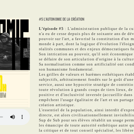
#5 L’AUTONOMIE DE LA CRÉATION
L’épisode #5
: L'administration publique de la cu
n'a eu de cesse depuis plus de soixante ans de dé
pouvoir sur l'art, a favorisé la constitution d'un 
monde à part, dont la logique d'évolution l'éloig
réalités communes et des enjeux démocratiques 
Son intrication au pouvoir, qu'il soit économique 
se défaire de son articulation d'origine à la cultu
Sa normalisation comme son artificialité ont condu
son humanisme fondamental.
Les grilles de valeurs et barèmes esthétiques établ
subjectifs, arbitrairement fondés sur le goût d'une
service, aussi une hypocrite stratégie de contritio
toute révolution à grands coups de tiers lieux, de
positive et d'inclusivité inversée (accueillir dans
empêchent l'usage égalitaire de l'art et un partag
création artistique.
L'essentiel de la population, ainsi interdit d'expr
directe, est alors civilisationnellement invisibili
Sup de Sub pour ses élèves rétablit un usage perma
les émancipe de toute autorité esthétique autre que
la critique et de tout conseil spécialisé, les libère