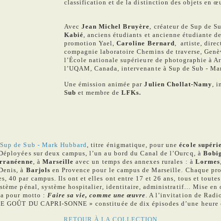
classification et de la distinction des objets en œu
Avec
Jean Michel Bruyère
, créateur de Sup de S
Kabié
, anciens étudiants et ancienne étudiante d
promotion Yael,
Caroline Bernard
, artiste, direc
compagnie laboratoire Chemins de traverse, Genè
l’École nationale supérieure de photographie à Ar
l’UQAM, Canada, intervenante à Sup de Sub - Ma
Une émission animée par
Julien Chollat-Namy
, 
Sub
et membre de
LFKs.
e
Sup de Sub - Mark Hubbard
, titre énigmatique, pour une
école supéri
 Déployées sur deux campus, l’un au bord du Canal de l’Ourcq, à
Bobi
erranéenne
, à
Marseille
avec un temps des annexes rurales : à
Lormes
Denis, à
Barjols
en Provence pour le campus de Marseille. Chaque pro
 40 par campus. Ils ont et elles ont entre 17 et 26 ans, tous et toutes
ystème pénal, système hospitalier, identitaire, administratif… Mise e
 a pour motto :
Faire sa vie, comme une œuvre
. A l’invitation de Rad
« LE GOÛT DU CAPRI-SONNE » constituée de dix épisodes d’une heure 
RETOUR À LA COLLECTION