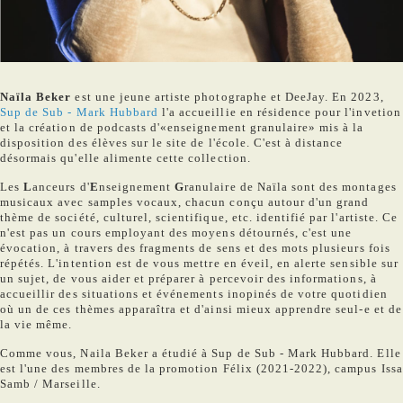
Naïla Beker
est une jeune artiste photographe et DeeJay. En 2023,
Sup de Sub - Mark Hubbard
l'a accueillie en résidence pour l'invetion
et la création de podcasts d'«enseignement granulaire» mis à la
disposition des élèves sur le site de l'école. C'est à distance
désormais qu'elle alimente cette collection.
Les
L
anceurs d'
E
nseignement
G
ranulaire de Naïla sont des montages
musicaux avec samples vocaux, chacun conçu autour d'un grand
thème de société, culturel, scientifique, etc. identifié par l'artiste. Ce
n'est pas un cours employant des moyens détournés, c'est une
évocation, à travers des fragments de sens et des mots plusieurs fois
répétés. L'intention est de vous mettre en éveil, en alerte sensible sur
un sujet, de vous aider et préparer à percevoir des informations, à
accueillir des situations et événements inopinés de votre quotidien
où un de ces thèmes apparaîtra et d'ainsi mieux apprendre seul-e et de
la vie même.
Comme vous, Naila Beker a étudié à Sup de Sub - Mark Hubbard. Elle
est l'une des membres de la promotion Félix (2021-2022), campus Issa
Samb / Marseille.