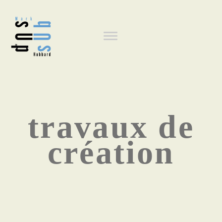
Aller
au
Navigation
contenu
principal
principale
travaux de
création