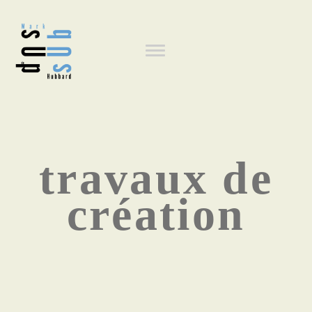
Aller
au
Navigation
contenu
principal
principale
travaux de
création